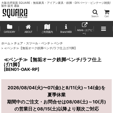
大阪北摂箕面 SQUARE：無垢家具・アイアン家具・鉄脚・DIYパーツ・ビンテージ雑貨/
製作 販売 通販
Search
Cart
Airbnb（エアビ
CATEGORY
ABOUT
ご利用案内
ー）
ホーム
>
チェア・スツール・ベンチ
>
ベンチ
>
≪ベンチ≫【無垢オーク鉄脚ベンチ/ラフ仕上げ/1脚】
≪ベンチ≫【無垢オーク鉄脚ベンチ/ラフ仕上
げ/1脚】
[
BEN01-OAK-RP
]
2026/08/04(火)〜07(金)と8/11(火)～14(金)を
夏季休業
期間中のご注文・お問合せは08/08(土)～10(月)
の営業日と08/15(土)以降より順次ご対応