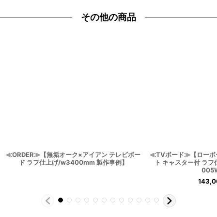
その他の商品
≪ORDER≫【無垢オーク×アイアン テレビボー
≪TVボード≫【ローボ
ド ラフ仕上げ/w3400mm 製作事例】
ト キャスター付 ラフ
005
143,