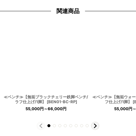
関連商品
≪ベンチ≫【無垢ブラックチェリー鉄脚ベンチ/
≪ベンチ≫【無垢ウォー
ラフ仕上げ/1脚】
[
BEN01-BC-RP
]
フ仕上げ/1脚】
[
55,000
円
～66,000
円
55,000
円
～