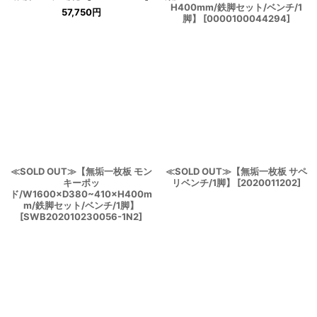
H400mm/鉄脚セット/ベンチ/1
57,750
円
脚】
[
0000100044294
]
≪SOLD OUT≫【無垢一枚板 モン
≪SOLD OUT≫【無垢一枚板 サペ
キーポッ
リベンチ/1脚】
[
2020011202
]
ド/W1600×D380~410×H400m
m/鉄脚セット/ベンチ/1脚】
[
SWB202010230056-1N2
]