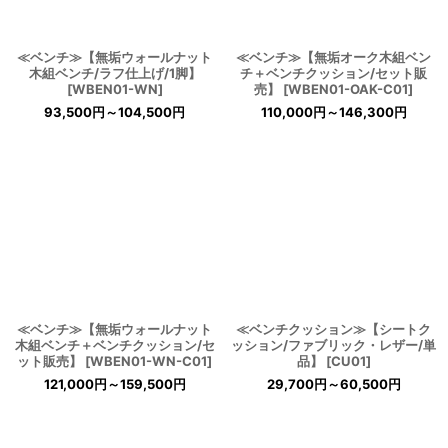
≪ベンチ≫【無垢ウォールナット
≪ベンチ≫【無垢オーク木組ベン
木組ベンチ/ラフ仕上げ/1脚】
チ＋ベンチクッション/セット販
[
WBEN01-WN
]
売】
[
WBEN01-OAK-C01
]
93,500
円
～104,500
円
110,000
円
～146,300
円
≪ベンチ≫【無垢ウォールナット
≪ベンチクッション≫【シートク
木組ベンチ＋ベンチクッション/セ
ッション/ファブリック・レザー/単
ット販売】
[
WBEN01-WN-C01
]
品】
[
CU01
]
121,000
円
～159,500
円
29,700
円
～60,500
円