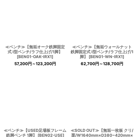
≪ベンチ≫【無垢オーク鉄脚固定
≪ベンチ≫【無垢ウォールナット
式 I型ベンチ/ラフ仕上げ/1脚】
鉄脚固定式 I型ベンチ/ラフ仕上げ/1
[
BEN01-OAK-IRX1
]
脚】
[
BEN01-WN-IRX1
]
57,200
円
～123,200
円
62,700
円
～128,700
円
≪ベンチ≫【USED足場板フレーム
≪SOLD OUT≫【無垢一枚板 クリ/
鉄脚ベンチ 1脚】
[
BEN02-USE
]
栗/W1640mm×D380~420mm×