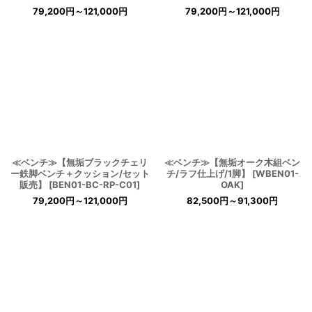
79,200
円
～121,000
円
79,200
円
～121,000
円
≪ベンチ≫【無垢ブラックチェリ
≪ベンチ≫【無垢オーク木組ベン
ー鉄脚ベンチ＋クッション/セット
チ/ラフ仕上げ/1脚】
[
WBEN01-
販売】
[
BEN01-BC-RP-C01
]
OAK
]
79,200
円
～121,000
円
82,500
円
～91,300
円