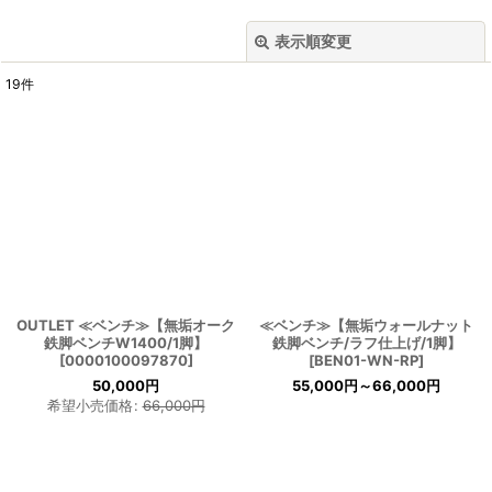
表示順変更
閉じる
19
件
表示数
:
並び順
:
絞り込む
OUTLET ≪ベンチ≫【無垢オーク
≪ベンチ≫【無垢ウォールナット
鉄脚ベンチW1400/1脚】
鉄脚ベンチ/ラフ仕上げ/1脚】
[
0000100097870
]
[
BEN01-WN-RP
]
50,000
円
55,000
円
～66,000
円
希望小売価格
:
66,000
円