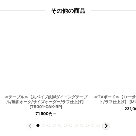
その他の商品
≪テーブル≫【丸パイプ鉄脚ダイニングテーブ
≪TVボード≫【ローボ
ル/無垢オーク/サイズオーダー/ラフ仕上げ】
ト/ラフ仕上げ】
[
M
[
TB001-OAK-RP
]
231,0
71,500
円
～