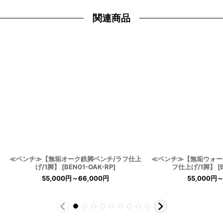
関連商品
≪ベンチ≫【無垢オーク鉄脚ベンチ/ラフ仕上
≪ベンチ≫【無垢ウォー
げ/1脚】
[
BEN01-OAK-RP
]
フ仕上げ/1脚】
[
55,000
円
～66,000
円
55,000
円
～