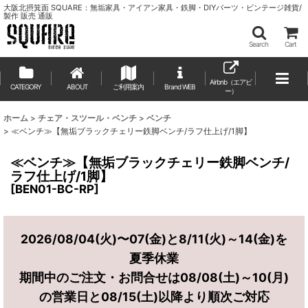
大阪北摂箕面 SQUARE：無垢家具・アイアン家具・鉄脚・DIYパーツ・ビンテージ雑貨/
製作 販売 通販
Search
Cart
Airbnb（エアビ
CATEGORY
ABOUT
ご利用案内
ー）
ホーム
>
チェア・スツール・ベンチ
>
ベンチ
>
≪ベンチ≫【無垢ブラックチェリー鉄脚ベンチ/ラフ仕上げ/1脚】
≪ベンチ≫【無垢ブラックチェリー鉄脚ベンチ/
ラフ仕上げ/1脚】
[
BEN01-BC-RP
]
2026/08/04(火)〜07(金)と8/11(火)～14(金)を
夏季休業
期間中のご注文・お問合せは08/08(土)～10(月)
の営業日と08/15(土)以降より順次ご対応