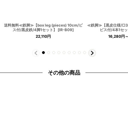
送料無料≪鉄脚≫【box leg (pieces) 10cm/ビ
≪鉄脚≫【黒皮仕様/□31
ス付/黒皮鉄/4脚1セット】
[
IR-B09
]
ビス付/4本1セ
22,110
円
16,280
円
～
その他の商品