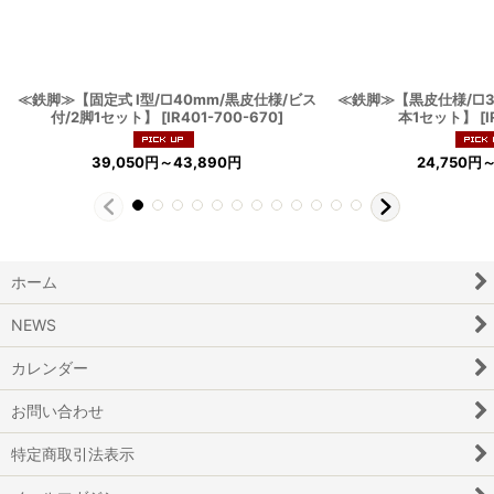
≪鉄脚≫【固定式 I型/□40mm/黒皮仕様/ビス
≪鉄脚≫【黒皮仕様/□31
付/2脚1セット】
[
IR401-700-670
]
本1セット】
[
I
39,050
円
～43,890
円
24,750
円
～
ホーム
NEWS
カレンダー
お問い合わせ
特定商取引法表示