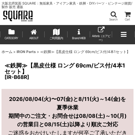
大阪北摂箕面 SQUARE：無垢家具・アイアン家具・鉄脚・DIYパーツ・ビンテージ雑貨/
製作 販売 通販
Search
Cart
Airbnb（エアビ
CATEGORY
ABOUT
ご利用案内
ー）
ホーム
>
IRON Parts
>
≪鉄脚≫【黒皮仕様 ロング 69cm/ビス付/4本1セット】
≪鉄脚≫【黒皮仕様 ロング 69cm/ビス付/4本1
セット】
[
IR-B68R
]
2026/08/04(火)〜07(金)と8/11(火)～14(金)を
夏季休業
期間中のご注文・お問合せは08/08(土)～10(月)
の営業日と08/15(土)以降より順次ご対応
ご迷惑をおかけいたしますが何卒ご了承いただき