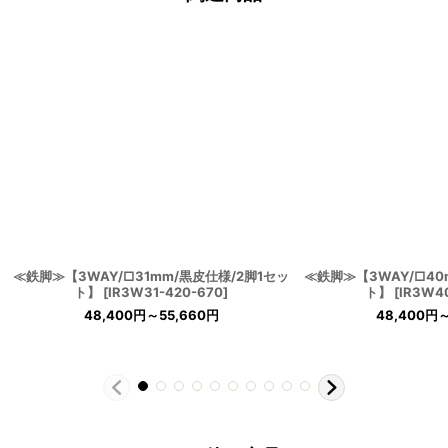
≪鉄脚≫【3WAY/□31mm/黒皮仕様/2脚1セッ
≪鉄脚≫【3WAY/□40
ト】
[
IR3W31-420-670
]
ト】
[
IR3W4
48,400
円
～55,660
円
48,400
円
～