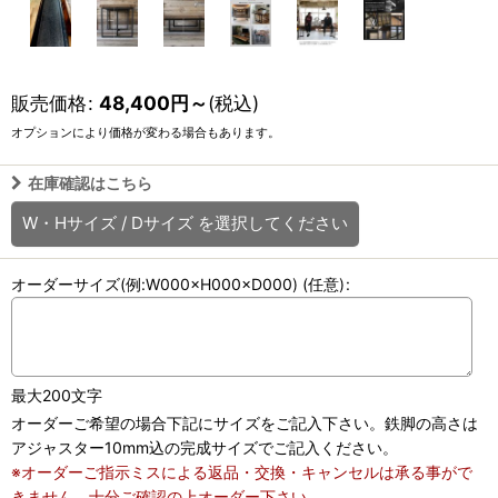
販売価格
:
48,400
円
～
(税込)
オプションにより価格が変わる場合もあります。
在庫確認はこちら
W・Hサイズ
/
Dサイズ
を選択してください
オーダーサイズ(例:W000×H000×D000)
(任意)
:
最大200文字
オーダーご希望の場合下記にサイズをご記入下さい。鉄脚の高さは
アジャスター10mm込の完成サイズでご記入ください。
※オーダーご指示ミスによる返品・交換・キャンセルは承る事がで
きません。十分ご確認の上オーダー下さい。