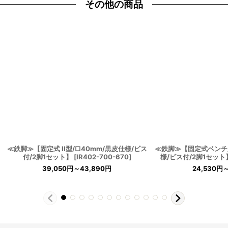
その他の商品
≪鉄脚≫【固定式 II型/□40mm/黒皮仕様/ビス
≪鉄脚≫【固定式ベンチ用
付/2脚1セット】
[
IR402-700-670
]
様/ビス付/2脚1セット
39,050
円
～43,890
円
24,530
円
～