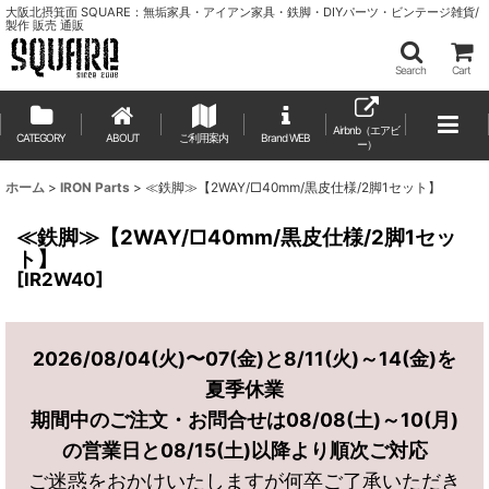
大阪北摂箕面 SQUARE：無垢家具・アイアン家具・鉄脚・DIYパーツ・ビンテージ雑貨/
製作 販売 通販
Search
Cart
Airbnb（エアビ
CATEGORY
ABOUT
ご利用案内
ー）
ホーム
>
IRON Parts
>
≪鉄脚≫【2WAY/□40mm/黒皮仕様/2脚1セット】
≪鉄脚≫【2WAY/□40mm/黒皮仕様/2脚1セッ
ト】
[
IR2W40
]
2026/08/04(火)〜07(金)と8/11(火)～14(金)を
夏季休業
期間中のご注文・お問合せは08/08(土)～10(月)
の営業日と08/15(土)以降より順次ご対応
ご迷惑をおかけいたしますが何卒ご了承いただき