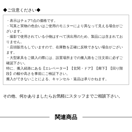
◆ご注意ください◆
・表示はチェア1点の価格です。
・写真と実物の色合いはご使用のモニターにより異なって見える場合がご
ざいます。
・撮影で使用されている小物はすべて演出用のため、製品には含まれてお
りません。
・店頭販売もしていますので、在庫数を正確に反映できない場合がござい
ます。
・大型家具をご購入の際には、設置場所までの搬入路をご注文前に必ずご
確認下さい。
特に、搬入経路にある【エレベーター】【玄関・ドア】【廊下】【回り階
段】の幅や高さを事前にご検証下さい。
搬入ができないことによる、キャンセル・返品は承りかねます。
その他、何かありましたら
お気軽にスタッフまでご相談下さい
。
関連商品