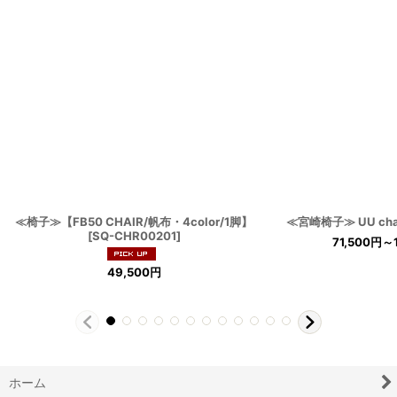
≪椅子≫【FB50 CHAIR/帆布・4color/1脚】
≪宮崎椅子≫ UU cha
[
SQ-CHR00201
]
71,500
円
～1
49,500
円
ホーム