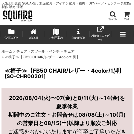
大阪北摂箕面 SQUARE：無垢家具・アイアン家具・鉄脚・DIYパーツ・ビンテージ雑貨/
製作 販売 通販
Search
Cart
Airbnb（エアビ
CATEGORY
ABOUT
ご利用案内
ー）
ホーム
>
チェア・スツール・ベンチ
>
チェア
>
≪椅子≫【FB50 CHAIR/レザー・4color/1脚】
≪椅子≫【FB50 CHAIR/レザー・4color/1脚】
[
SQ-CHR00201
]
2026/08/04(火)〜07(金)と8/11(火)～14(金)を
夏季休業
期間中のご注文・お問合せは08/08(土)～10(月)
の営業日と08/15(土)以降より順次ご対応
ご迷惑をおかけいたしますが何卒ご了承いただき