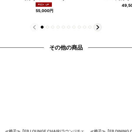
49,5
55,000
円
その他の商品
≪椅子≫【FB LOUNGE CHAIR/ラウンジチェ
≪椅子≫【FB DINING