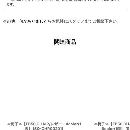
ます。
その他、何かありましたら
お気軽にスタッフまでご相談下さい
。
関連商品
≪椅子≫【FB50 CHAIR/レザー・4color/1
≪椅子≫【FB50 C
脚】
[
SQ-CHR00201
]
6color/1脚】
[
S