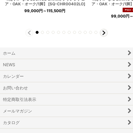
ア・OAK・オーク/1脚】
[
SQ-CHR00402LO
]
ア・OAK・オーク/1脚
99,000
円
～115,500
円
99,000
円
～
ホーム
NEWS
カレンダー
お問い合わせ
特定商取引法表示
メールマガジン
カタログ