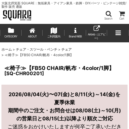
大阪北摂箕面 SQUARE：無垢家具・アイアン家具・鉄脚・DIYパーツ・ビンテージ雑貨/
製作 販売 通販
Search
Cart
Airbnb（エアビ
CATEGORY
ABOUT
ご利用案内
ー）
ホーム
>
チェア・スツール・ベンチ
>
チェア
>
≪椅子≫【FB50 CHAIR/帆布・4color/1脚】
≪椅子≫【FB50 CHAIR/帆布・4color/1脚】
[
SQ-CHR00201
]
2026/08/04(火)〜07(金)と8/11(火)～14(金)を
夏季休業
期間中のご注文・お問合せは08/08(土)～10(月)
の営業日と08/15(土)以降より順次ご対応
ご迷惑をおかけいたしますが何卒ご了承いただき