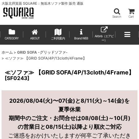
大阪北摂箕面 SQUARE：無垢木ソファ製作 販売 通販
Search
Cart
Airbnb（エアビ
CATEGORY
ABOUT
ご利用案内
ー）
ホーム
>
GRID SOFA -グリッドソファ-
>
≪ソファ≫ 【GRID SOFA/4P/13cloth/4Frame】
≪ソファ≫ 【GRID SOFA/4P/13cloth/4Frame】
[
SF0243
]
2026/08/04(火)〜07(金)と8/11(火)～14(金)を
夏季休業
期間中のご注文・お問合せは08/08(土)～10(月)
の営業日と08/15(土)以降より順次ご対応
ご迷惑をおかけいたしますが何卒ご了承いただき