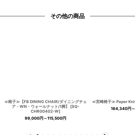
その他の商品
≪椅子≫【FB DINING CHAIR/ダイニングチェ
≪宮崎椅子≫ Paper Knife
ア・WN・ウォールナット/1脚】
[
SQ-
164,340
円
～
CHR00402-W
]
99,000
円
～115,500
円