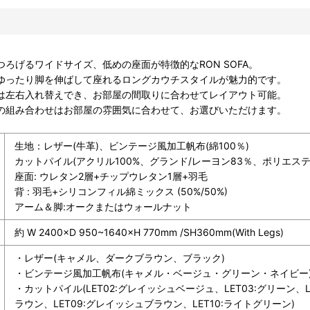
つろげるワイドサイズ、低めの座面が特徴的なRON SOFA。
ゆったり脚を伸ばして座れるロングカウチスタイルが魅力的です。
は左右入れ替えでき、お部屋の間取りに合わせてレイアウト可能。
の組み合わせはお部屋の雰囲気に合わせて、お選びいただけます。
生地：レザー(牛革)、ビンテージ風加工帆布(綿100％)
カットパイル(アクリル100%、グランド/レーヨン83％、ポリエステ
座面: ウレタン2層+チップウレタン1層+羽毛
背 : 羽毛+シリコンフィル綿ミックス (50%/50%)
アーム＆脚:オークまたはウォールナット
約 W 2400×D 950~1640×H 770mm /SH360mm(With Legs)
・レザー(キャメル、ダークブラウン、ブラック)
・ビンテージ風加工帆布(キャメル・ベージュ・グリーン・ネイビー
・カットパイル(LET02:グレイッシュベージュ、LET03:グリーン、LE
ラウン、LET09:グレイッシュブラウン、LET10:ライトグリーン)