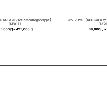
OFA 3P/12cloth/4tlegs/2type】
≪ソファ≫ 【DEE SOFA オッ
[
SF013
]
[
SF0
75,000
円
～495,000
円
88,000
円
～