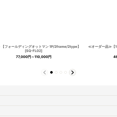
【フォールディングオットマン 1P/2frame/2type】
≪オーダー品≫【19
[
SQ-FL02
]
77,000
円
～110,000
円
4