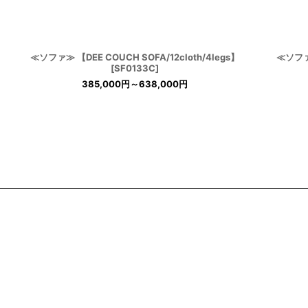
≪ソファ≫ 【DEE COUCH SOFA/12cloth/4legs】
≪ソファ≫
[
SF0133C
]
385,000
円
～638,000
円