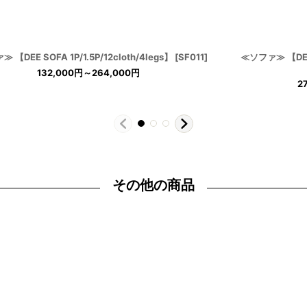
 【DEE SOFA 1P/1.5P/12cloth/4legs】
[
SF011
]
≪ソファ≫ 【DEE S
132,000
円
～264,000
円
2
その他の商品