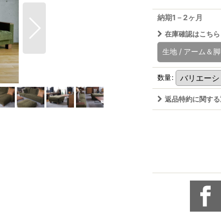
納期1－2ヶ月
在庫確認はこちら
生地
/
アーム＆脚
数量
:
返品特約に関する