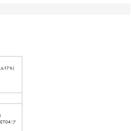
ル17％)
)
T04:ブ