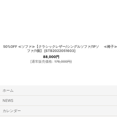
50%OFF ≪ソファ≫【クラシックレザー/シングルソファ/1Pソ
≪椅子≫ 
ファ/1個】
[
STB2022051603
]
88,000
円
[
通常販売価格
:
176,000
円
]
ホーム
NEWS
カレンダー