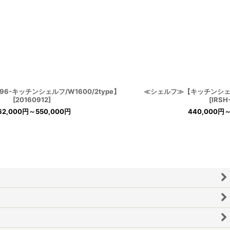
6-キッチンシェルフ/W1600/2type】
≪シェルフ≫【キッチンシェルフ
[
20160912
]
[
IRSH
62,000
円
～550,000
円
440,000
円
～