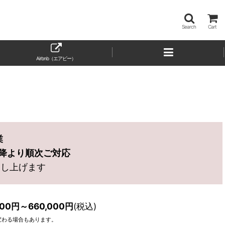
Search
Cart
Airbnb（エアビー）
業
)以降より順次ご対応
申し上げます
000
円
～660,000
円
(税込)
変わる場合もあります。