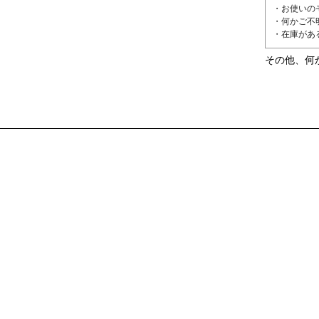
・お使いの
・何かご不
・在庫があ
その他、何