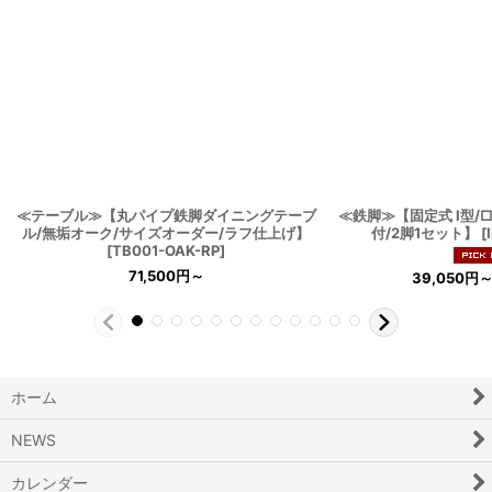
≪テーブル≫【丸パイプ鉄脚ダイニングテーブ
≪鉄脚≫【固定式 I型/
ル/無垢オーク/サイズオーダー/ラフ仕上げ】
付/2脚1セット】
[
[
TB001-OAK-RP
]
71,500
円
～
39,050
円
～
ホーム
NEWS
カレンダー