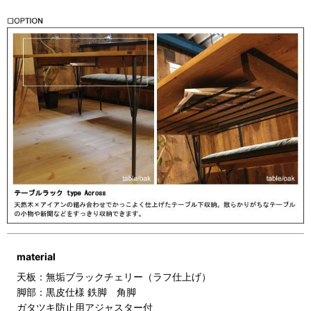
material
天板：無垢ブラックチェリー（ラフ仕上げ）
脚部：黒皮仕様 鉄脚 角脚
ガタツキ防止用アジャスター付