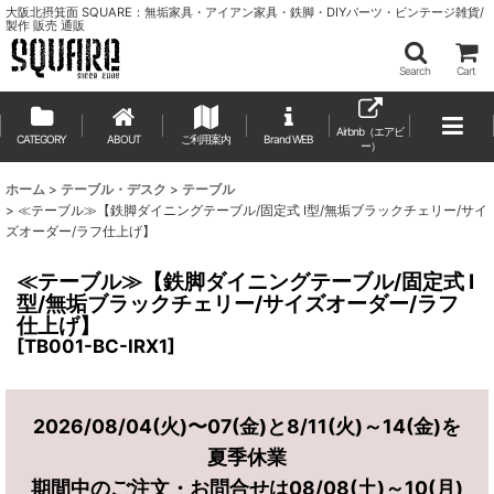
大阪北摂箕面 SQUARE：無垢家具・アイアン家具・鉄脚・DIYパーツ・ビンテージ雑貨/
製作 販売 通販
Search
Cart
Airbnb（エアビ
CATEGORY
ABOUT
ご利用案内
ー）
ホーム
>
テーブル・デスク
>
テーブル
>
≪テーブル≫【鉄脚ダイニングテーブル/固定式 I型/無垢ブラックチェリー/サイ
ズオーダー/ラフ仕上げ】
≪テーブル≫【鉄脚ダイニングテーブル/固定式 I
型/無垢ブラックチェリー/サイズオーダー/ラフ
仕上げ】
[
TB001-BC-IRX1
]
2026/08/04(火)〜07(金)と8/11(火)～14(金)を
夏季休業
期間中のご注文・お問合せは08/08(土)～10(月)