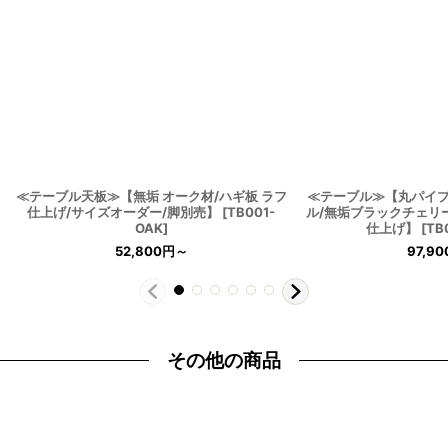
≪テーブル天板≫【無垢 オーク材/ハギ板 ラフ
≪テーブル≫【丸パイ
仕上げ/サイズオーダー/脚別売】
[
TB001-
ル/無垢ブラックチェリ
OAK
]
仕上げ】
[
TB
52,800
円
～
97,90
その他の商品