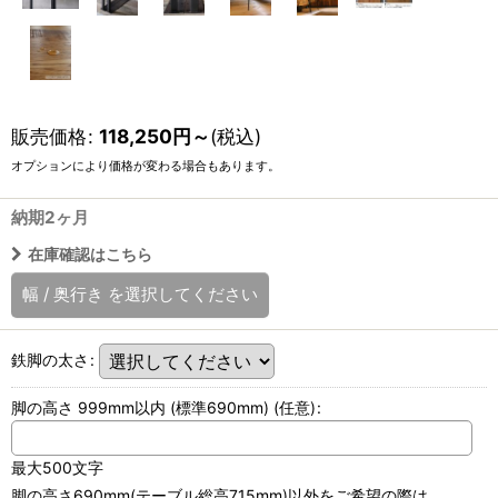
販売価格
:
118,250
円
～
(税込)
オプションにより価格が変わる場合もあります。
納期2ヶ月
在庫確認はこちら
幅
/
奥行き
を選択してください
鉄脚の太さ
:
脚の高さ 999mm以内 (標準690mm)
(任意)
:
最大500文字
脚の高さ690mm(テーブル総高715mm)以外をご希望の際は