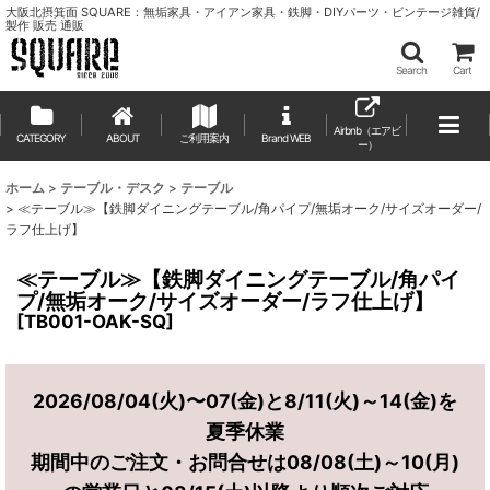
大阪北摂箕面 SQUARE：無垢家具・アイアン家具・鉄脚・DIYパーツ・ビンテージ雑貨/
製作 販売 通販
Search
Cart
Airbnb（エアビ
CATEGORY
ABOUT
ご利用案内
ー）
ホーム
>
テーブル・デスク
>
テーブル
>
≪テーブル≫【鉄脚ダイニングテーブル/角パイプ/無垢オーク/サイズオーダー/
ラフ仕上げ】
≪テーブル≫【鉄脚ダイニングテーブル/角パイ
プ/無垢オーク/サイズオーダー/ラフ仕上げ】
[
TB001-OAK-SQ
]
2026/08/04(火)〜07(金)と8/11(火)～14(金)を
夏季休業
期間中のご注文・お問合せは08/08(土)～10(月)