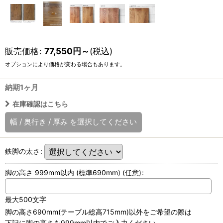
販売価格
:
77,550
円
～
(税込)
オプションにより価格が変わる場合もあります。
納期1ヶ月
在庫確認はこちら
幅
/
奥行き
/
厚み
を選択してください
鉄脚の太さ
:
脚の高さ 999mm以内 (標準690mm)
(任意)
:
最大500文字
脚の高さ690mm(テーブル総高715mm)以外をご希望の際は
下記に脚の高さを999mm以内でご入力ください。