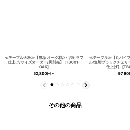
≪テーブル天板≫【無垢 オーク材/ハギ板 ラフ
≪テーブル≫【丸パイ
仕上げ/サイズオーダー/脚別売】
[
TB001-
ル/無垢ブラックチェリ
OAK
]
仕上げ】
[
TB
52,800
円
～
97,90
その他の商品