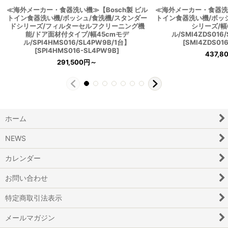
≪海外メーカー・食器洗い機≫【Bosch製 ビル
≪海外メーカー・食器洗い
トイン食器洗い機/ボッシュ/食洗機/スタンダー
トイン食器洗い機/ボッ
ドシリーズ/フィルターセルフクリーニング機
シリーズ/幅
能/ドア面材付タイプ/幅45cmモデ
ル/SMI4ZDS016
ル/SPI4HMS016/SL4PW9B/1台】
[
SMI4ZDS01
[
SPI4HMS016-SL4PW9B
]
437,8
291,500
円
～
ホーム
NEWS
カレンダー
お問い合わせ
特定商取引法表示
メールマガジン