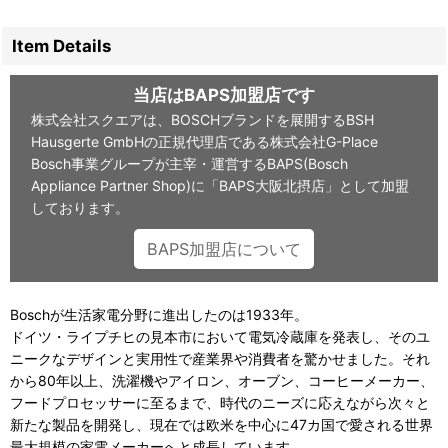
Item Details
当店はBAPS加盟店です
株式会社スクエアは、BOSCHブランドを展開するBSH
Hausgerte GmbHの正規代理店である株式会社G-Place
Bosch事業グループが主宰・運営するBAPS(Bosch
Appliance Partner Shop)に「BAPS大阪北摂店」として加盟
しております。
BAPS加盟店について
Boschが生活家電分野に進出したのは1933年。
ドイツ・ライプチヒの見本市において電気冷蔵庫を発表し、そのユ
ニークなデザインと実用性で産業界や消費者を驚かせました。それ
から80年以上、洗濯機やアイロン、オーブン、コーヒーメーカー、
フードプロセッサーに至るまで、時代のニーズに応えながら次々と
新たな製品を開発し、現在では欧米を中心に47カ国で愛される世界
最大規模の家電メーカーへと成長しています。