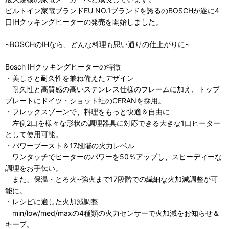
ビルトイン家電ブランドEU NO.1ブランドを誇るのBOSCHが遂に4
口IHクッキングヒーターの発売を開始しました。
~BOSCHのIHなら、どんな料理も思い通りの仕上がりに~
Bosch IHクッキングヒーターの特徴
・美しさと耐久性を兼ね備えたデザイン
耐久性と高質感の高いステンレス仕様のフレームに加え、トップ
プレートにドイツ・ショット社のCERANを採用。
・フレックスゾーンで、料理をもっと快適＆自由に
左側2口を様々な形状の調理器具に対応できる大きな1口ヒーター
として使用可能。
・パワーブースト＆17段階の火力レベル
ワンタッチでヒーターのパワーを50％アップし、スピーディーな
調理をお手伝い。
また、保温・とろ火~強火まで17段階での繊細な火加減調整が可
能に。
・レシピに適した火加減調整
min/low/med/maxの4種類の火力センサーで火加減をお知らせ＆
キープ。