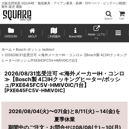
大阪北摂箕面 SQUARE：無垢家具・アイアン家具・鉄脚・DIYパーツ・ビンテージ雑貨/
製作 販売 通販
Search
Cart
Airbnb（エアビ
CATEGORY
ABOUT
ご利用案内
ー）
ホーム
>
Bosch-ボッシュ redirect
>
2026/08/31迄受注可 ≪海外メーカーIH・コンロ≫【Bosch製 4口IHクッキング
ヒーター/ボッシュ/PXE645FC5V-HMIV0IC/1台】
2026/08/31迄受注可 ≪海外メーカーIH・コンロ
≫【Bosch製 4口IHクッキングヒーター/ボッシ
ュ/PXE645FC5V-HMIV0IC/1台】
[
PXE645FC5V-HMIV0IC
]
2026/08/04(火)〜07(金)と8/11(火)～14(金)を
夏季休業
期間中のご注文・お問合せは08/08(土)～10(月)