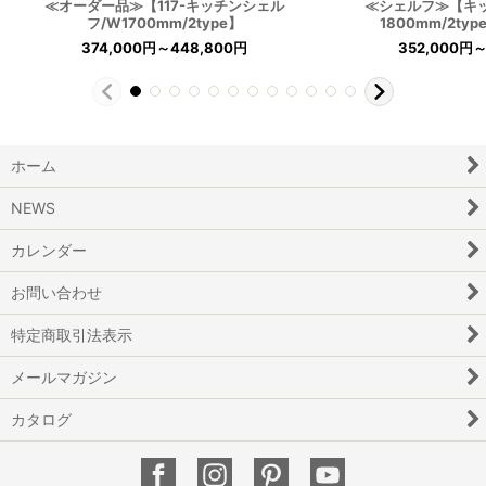
≪オーダー品≫【117-キッチンシェル
≪シェルフ≫【キ
フ/W1700mm/2type】
1800mm/2typ
374,000
円
～448,800
円
352,000
円
～
ホーム
NEWS
カレンダー
お問い合わせ
特定商取引法表示
メールマガジン
カタログ