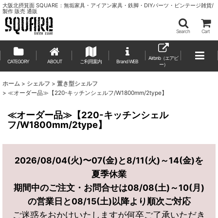
大阪北摂箕面 SQUARE：無垢家具・アイアン家具・鉄脚・DIYパーツ・ビンテージ雑貨/
製作 販売 通販
Search
Cart
Airbnb（エアビ
CATEGORY
ABOUT
ご利用案内
ー）
ホーム
>
シェルフ
>
置き型シェルフ
>
≪オーダー品≫【220-キッチンシェルフ/W1800mm/2type】
≪オーダー品≫【220-キッチンシェル
フ/W1800mm/2type】
2026/08/04(火)〜07(金)と8/11(火)～14(金)を
夏季休業
期間中のご注文・お問合せは08/08(土)～10(月)
の営業日と08/15(土)以降より順次ご対応
ご迷惑をおかけいたしますが何卒ご了承いただき