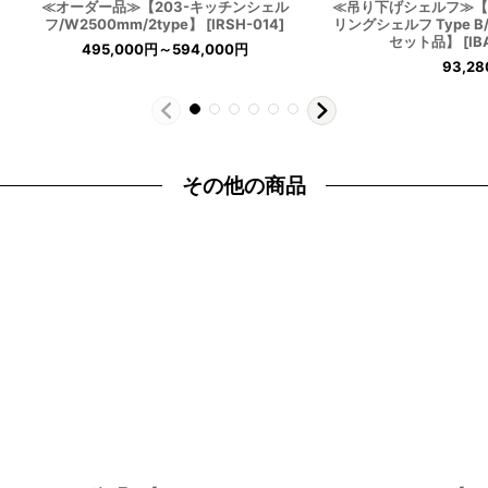
≪オーダー品≫【203-キッチンシェル
≪吊り下げシェルフ≫【
フ/W2500mm/2type】
[
IRSH-014
]
リングシェルフ Type 
セット品】
[
IB
495,000
円
～594,000
円
93,28
その他の商品