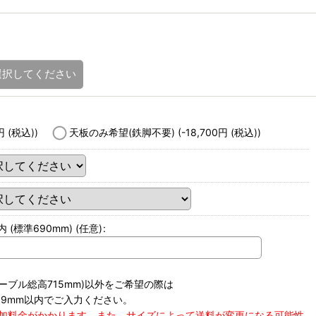
選択してください
円
(税込)
)
天板のみ希望(鉄脚不要)
(-18,700
円
(税込)
)
 (標準690mm)
(任意)
:
テーブル総高715mm)以外をご希望の際は
99mm以内でご入力ください。
加料金がかかります。また、サイズによって送料が変更になる可能性