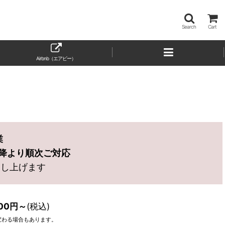
Search
Cart
Airbnb（エアビー）
業
)以降より順次ご対応
申し上げます
00
円
～
(税込)
変わる場合もあります。