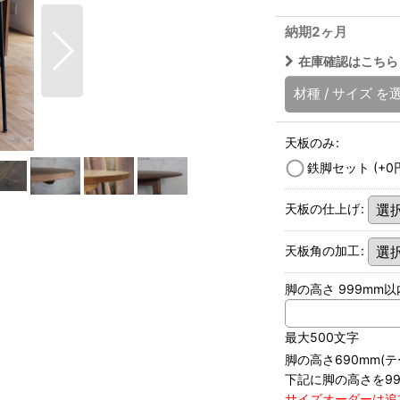
納期2ヶ月
在庫確認はこちら
材種
/
サイズ
を
天板のみ
:
鉄脚セット
(+0
天板の仕上げ
:
天板角の加工
:
脚の高さ 999mm以内
最大500文字
脚の高さ690mm(
下記に脚の高さを9
サイズオーダーは追