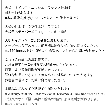
天板：オイルフィニッシュ・ワックス仕上げ
※撥水性があります。
※木の呼吸を妨げないしっとりとした仕上がりです。
天板の仕上げ：ラフ仕上げ・ラフなし
天板角のテーパー加工：なし・片面・両面
天板サイズ（Φ）ごとに価格は変わります。
オーダーご希望の方は、備考欄に制作サイズをご記入ください。
※Φ1401mm以上や、ほかのご希望ありましたらお問い合わせくだ
こちらの商品は受注製作です。
ご注文完了から2ヶ月程度お時間をいただきます。
時期により製作時間が変動いたします。
詳細な納期につきましては改めてご連絡させていただきます。
お急ぎの場合は、お問い合わせください。
本商品は組み立てた状態でお届けいたします。
搬入経路などの都合で分解状態でのお届け希望の際は、備考欄にご明記くださ
ご注文のサイズ幅・奥行・総高の合計により送料が変わります。
●~250cm = Kランク