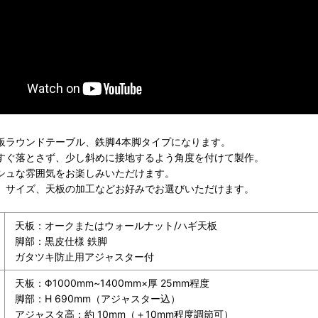
板ラウンドテーブル、鉄脚4本脚タイプになります。
すぐ落とさず、少し斜めに接地するよう角度を付けて製作。
シュな雰囲気をお楽しみいただけます。
、サイズ、天板の加工などお好みでお選びいただけます。
天板：オークまたはウォールナット/ハギ天板
脚部：黒皮仕様 鉄脚
ガタツキ防止用アジャスター付
天板：Φ1000mm~1400mm×厚 25mm程度
脚部：H 690mm（アジャスター込）
アジャスタ高：約 10mm（＋10mm程度調節可）