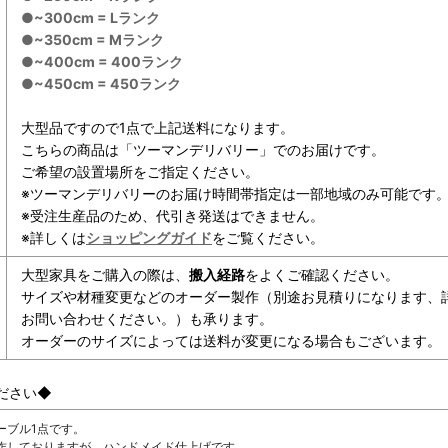
●~300cm = Lランク
●~350cm = Mランク
●~400cm = 400ランク
●~450cm = 450ランク
大型品ですので1点で上記送料になります。
こちらの商品は「ツーマンデリバリー」でのお届けです。
ご希望の設置場所をご指定ください。
※ツーマンデリバリーのお届け時間帯指定は一部地域のみ可能です
※受注生産品のため、代引き発送はできません。
※詳しくは
ショッピングガイド
をご覧ください。
大型家具をご購入の際は、
搬入経路
をよくご確認ください。
サイズや材種変更などのオーダー製作（別途お見積りになります、
お問い合わせください。）も承ります。
オーダーのサイズによっては送料が変更になる場合もございます。
ださい◆
ーブル1点です。
作しておりますが、ハンドメイド仕上げです。