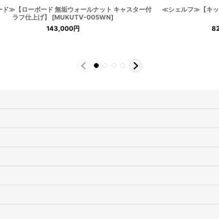
ード≫【ローボード 無垢ウォールナット キャスター付
≪シェルフ≫【キッチ
ラフ仕上げ】
[
MUKUTV-005WN
]
143,000
円
8