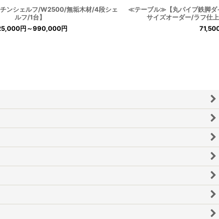
ンシェルフ/W2500/無垢木材/4段シェ
≪テーブル≫【丸パイプ鉄脚ダ
ルフ/1台】
サイズオーダー/ラフ仕
25,000
円
～990,000
円
71,50