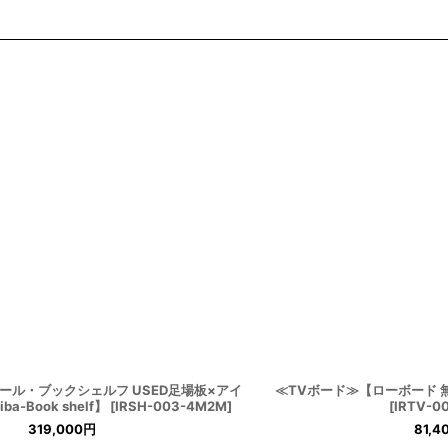
ール・ブックシェルフ USED足場板×アイ
≪TVボード≫【ローボード 
ba-Book shelf】
[
IRSH-003-4M2M
]
[
IRTV-0
319,000
円
81,4