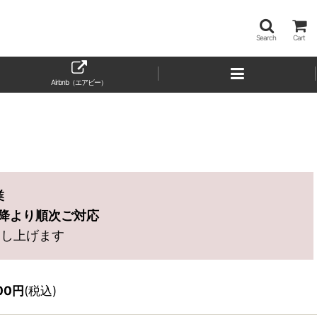
Search
Cart
Airbnb（エアビー）
業
)以降より順次ご対応
申し上げます
00
円
(税込)