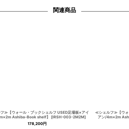
関連商品
フ≫【ウォール・ブックシェルフ USED足場板×アイ
≪シェルフ≫【ウォ
×2m Ashiba-Book shelf】
[
IRSH-003-2M2M
]
アン/4m×2m Ashi
178,200
円