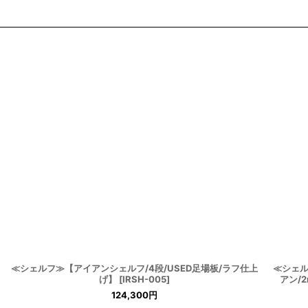
≪シェルフ≫【アイアンシェルフ/4段/USED足場板/ラフ仕上
≪シェル
げ】
[
IRSH-005
]
アン/2m
124,300
円