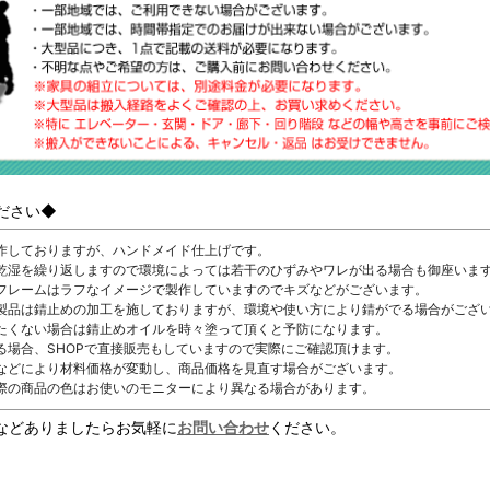
ださい◆
作しておりますが、ハンドメイド仕上げです。
乾湿を繰り返しますので環境によっては若干のひずみやワレが出る場合も御座いま
フレームはラフなイメージで製作していますのでキズなどがございます。
製品は錆止めの加工を施しておりますが、環境や使い方により錆がでる場合がござ
たくない場合は錆止めオイルを時々塗って頂くと予防になります。
る場合、SHOPで直接販売もしていますので実際にご確認頂けます。
などにより材料価格が変動し、商品価格を見直す場合がございます。
際の商品の色はお使いのモニターにより異なる場合があります。
などありましたらお気軽に
お問い合わせ
ください。