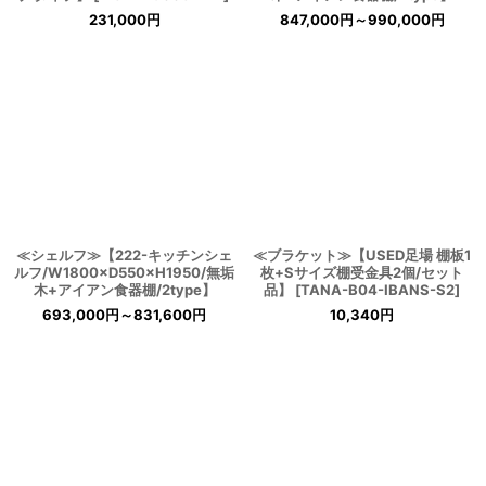
231,000
円
847,000
円
～990,000
円
≪シェルフ≫【222-キッチンシェ
≪ブラケット≫【USED足場 棚板1
ルフ/W1800×D550×H1950/無垢
枚+Sサイズ棚受金具2個/セット
木+アイアン食器棚/2type】
品】
[
TANA-B04-IBANS-S2
]
693,000
円
～831,600
円
10,340
円