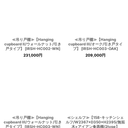
≪吊り戸棚≫【Hanging
≪吊り戸棚≫【Hanging
cupboard II/ウォールナット/引き
cupboard III/オーク/引き戸タイ
戸タイプ】
[
IRSH-HC002-WN
]
プ】
[
IRSH-HC003-OAK
]
231,000
円
209,000
円
≪吊り戸棚≫【Hanging
≪シェルフ≫【158-キッチンシェ
cupboard III/ウォールナット/引き
ルフ/W2367×D350×H2395/無垢
戸タイプ】
[
IRSH-HC003-WN
]
木+アイアン食器棚/2type】