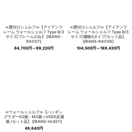
≪壁付けシェルフ≫【アイアンフ
≪壁付けシェルフ≫【アイアンフ
レーム ウォールシェルフ Type B/3
レーム ウォールシェルフ Type B/3
サイズ/フレームのみ】
[
IBANS-
サイズ/棚板5タイプ/セット品】
RAC07
]
[
IBANS-RAC06
]
84,700
円
～99,220
円
104,500
円
～189,420
円
≪ウォールシェルフ≫【ハンギン
グラダーS2個・M3個＋USED足場
板 /セット品】
[
IBANS-HLSET
]
46,640
円