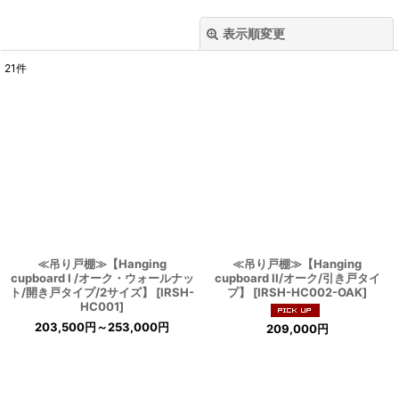
表示順変更
閉じる
21
件
表示数
:
並び順
:
絞り込む
≪吊り戸棚≫【Hanging
≪吊り戸棚≫【Hanging
cupboard I /オーク・ウォールナッ
cupboard II/オーク/引き戸タイ
ト/開き戸タイプ/2サイズ】
[
IRSH-
プ】
[
IRSH-HC002-OAK
]
HC001
]
203,500
円
～253,000
円
209,000
円