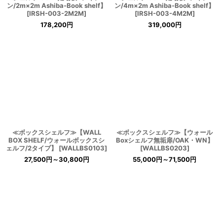
ン/2m×2m Ashiba-Book shelf】
ン/4m×2m Ashiba-Book shelf】
[
IRSH-003-2M2M
]
[
IRSH-003-4M2M
]
178,200
円
319,000
円
≪ボックスシェルフ≫【WALL
≪ボックスシェルフ≫【ウォール
BOX SHELF/ウォールボックスシ
Boxシェルフ無垢扉/OAK・WN】
ェルフ/2タイプ】
[
WALLBS0103
]
[
WALLBS0203
]
27,500
円
～30,800
円
55,000
円
～71,500
円