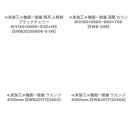
≪未加工≫無垢一枚板 両耳 人乾材
≪未加工≫無垢一枚板 花梨 カリン
ブラックチェリー
W3100×D560~660×T66
W3140×D500~630×t55
[
SWB-248
]
[
SWB20250606-5-06
]
≪未加工≫無垢一枚板 ウエンジ
≪未加工≫無垢一枚板 ウエンジ
4100mm
[
SWB2017122403
]
4200mm
[
SWB2017122404
]