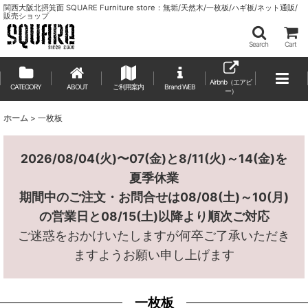
関西大阪北摂箕面 SQUARE Furniture store：無垢/天然木/一枚板/ハギ板/ネット通販/
販売ショップ
Search
Cart
Airbnb（エアビ
CATEGORY
ABOUT
ご利用案内
ー）
ホーム
>
一枚板
2026/08/04(火)〜07(金)と8/11(火)～14(金)を
夏季休業
期間中のご注文・お問合せは08/08(土)～10(月)
の営業日と08/15(土)以降より順次ご対応
ご迷惑をおかけいたしますが何卒ご了承いただき
ますようお願い申し上げます
一枚板