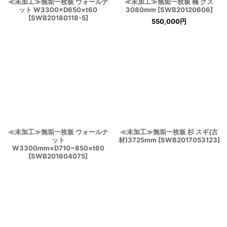
≪未加工≫無垢一枚板 ウォールナ
≪未加工≫無垢一枚板 楠 クス
ット W3300×D650×t60
3080mm
[
SWB20120606
]
[
SWB20180118-5
]
550,000
円
≪未加工≫無垢一枚板 ウォールナ
≪未加工≫無垢一枚板 杉 スギ(古
ット
材)3725mm
[
SWB2017053123
]
W3300mm×D710~850×t60
[
SWB201604075
]