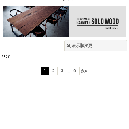
表示順変更
閉じる
532
件
サブカテゴリ
:
1
2
3
...
9
次
»
表示数
:
並び順
:
絞り込む