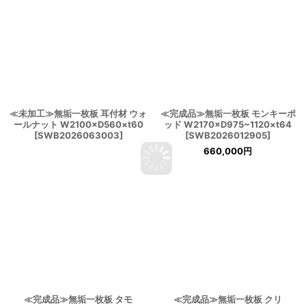
≪未加工≫無垢一枚板 耳付材 ウォ
≪完成品≫無垢一枚板 モンキーポ
ールナット W2100×D560×t60
ッド W2170×D975~1120×t64
[
SWB2026063003
]
[
SWB2026012905
]
660,000
円
≪完成品≫無垢一枚板 タモ
≪完成品≫無垢一枚板 クリ