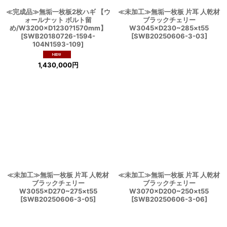
≪完成品≫無垢一枚板2枚ハギ 【ウ
≪未加工≫無垢一枚板 片耳 人乾材
ォールナット ボルト留
ブラックチェリー
め/W3200×D1230?1570mm】
W3045×D230~285×t55
[
SWB20180726-1594-
[
SWB20250606-3-03
]
104N1593-109
]
1,430,000
円
≪未加工≫無垢一枚板 片耳 人乾材
≪未加工≫無垢一枚板 片耳 人乾材
ブラックチェリー
ブラックチェリー
W3055×D270~275×t55
W3070×D200~250×t55
[
SWB20250606-3-05
]
[
SWB20250606-3-06
]