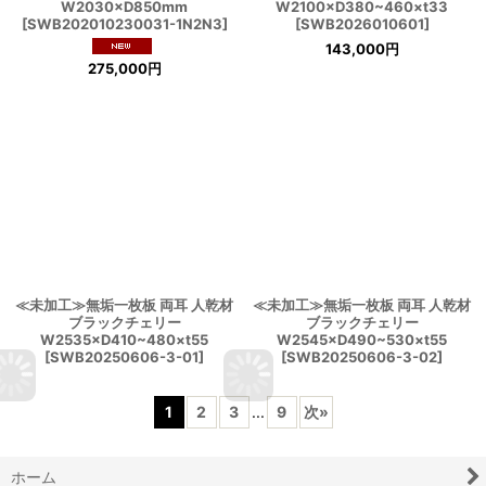
W2030×D850mm
W2100×D380~460×t33
[
SWB202010230031-1N2N3
]
[
SWB2026010601
]
143,000
円
275,000
円
≪未加工≫無垢一枚板 両耳 人乾材
≪未加工≫無垢一枚板 両耳 人乾材
ブラックチェリー
ブラックチェリー
W2535×D410~480×t55
W2545×D490~530×t55
[
SWB20250606-3-01
]
[
SWB20250606-3-02
]
1
2
3
...
9
次
»
ホーム