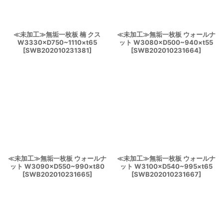
≪未加工≫無垢一枚板 楠 クス
≪未加工≫無垢一枚板 ウォールナ
W3330×D750~1110×t65
ット W3080×D500~940×t55
[
SWB202010231381
]
[
SWB202010231664
]
≪未加工≫無垢一枚板 ウォールナ
≪未加工≫無垢一枚板 ウォールナ
ット W3090×D550~990×t80
ット W3100×D540~995×t65
[
SWB202010231665
]
[
SWB202010231667
]