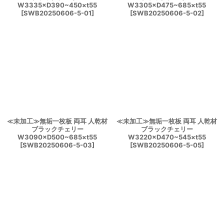
W3335×D390~450×t55
W3305×D475~685×t55
[
SWB20250606-5-01
]
[
SWB20250606-5-02
]
≪未加工≫無垢一枚板 両耳 人乾材
≪未加工≫無垢一枚板 両耳 人乾材
ブラックチェリー
ブラックチェリー
W3090×D500~685×t55
W3220×D470~545×t55
[
SWB20250606-5-03
]
[
SWB20250606-5-05
]