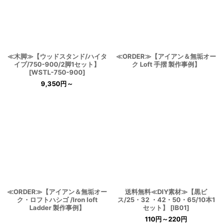
≪木脚≫【ウッドスタンド/ハイタ
≪ORDER≫【アイアン＆無垢オー
イプ/750-900/2脚1セット】
ク Loft 手摺 製作事例】
[
WSTL-750-900
]
9,350
円
～
≪ORDER≫【アイアン＆無垢オー
送料無料≪DIY素材≫【黒ビ
ク・ロフトハシゴ /Iron loft
ス/25・32 ・42・50・65/10本1
Ladder 製作事例】
セット】
[
IB01
]
110
円
～220
円