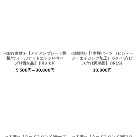
≪DIY素材≫【アイアンプレート棚
≪鉄脚≫【1本脚パーツ （ビンテー
板/ウォールナットエッジ/4サイ
ジ・エイジング加工） 6タイプ/ビ
ズ/1個単品】
[
IRB-BP
]
ス付/1脚単品】
[
IRES
]
5,500
円
～30,800
円
30,800
円
≪木脚≫【ウッドスタンド/テーブ
≪木脚≫【ウッドスタンド/デスク