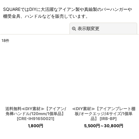
SQUAREではDIYに大活躍なアイアン製や真鍮製のバーハンガーや
棚受金具、ハンドルなどを販売しています。
表示順変更
閉じる
18
件
表示数
:
並び順
:
絞り込む
送料無料≪DIY素材≫【アイアン/
≪DIY素材≫【アイアンプレート棚
角棒ハンドル/120mm/1個単品】
板/オークエッジ/4サイズ/1個単
[
CRE-IH91650021
]
品】
[
IRB-BP
]
1,800
円
5,500
円
～30,800
円