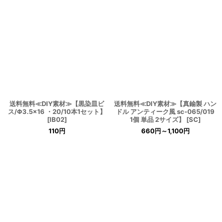
送料無料≪DIY素材≫【黒染皿ビ
送料無料≪DIY素材≫【真鍮製 ハン
ス/Φ3.5×16 ・20/10本1セット】
ドル アンティーク風 sc-065/019
[
IB02
]
1個 単品 2サイズ】
[
SC
]
110
円
660
円
～1,100
円