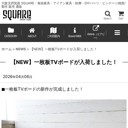
大阪北摂箕面 SQUARE：無垢家具・アイアン家具・鉄脚・DIYパーツ・ビンテージ雑貨/
製作 販売 通販
Search
Cart
Airbnb（エアビ
CATEGORY
ABOUT
ご利用案内
ー）
ホーム
>
NEWS
>
【NEW】一枚板TVボードが入荷しました！
【NEW】一枚板TVボードが入荷しました！
2026
04
06
年
月
日
◼︎一枚板TVボードの新作が完成しました！