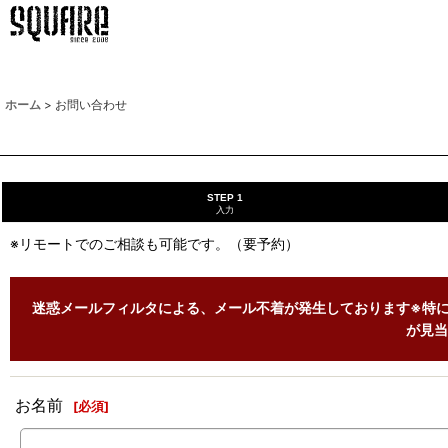
ホーム
>
お問い合わせ
STEP 1
入力
※リモートでのご相談も可能です。（要予約）
迷惑メールフィルタによる、メール不着が発生しております※特に
が見当
お名前
[
必須
]