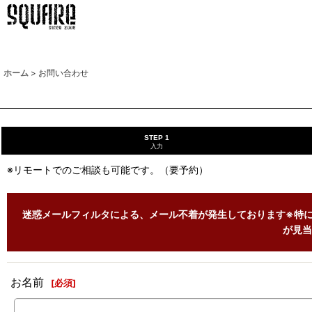
ホーム
>
お問い合わせ
STEP 1
入力
※リモートでのご相談も可能です。（要予約）
迷惑メールフィルタによる、メール不着が発生しております※特に
が見当
お名前
[
必須
]