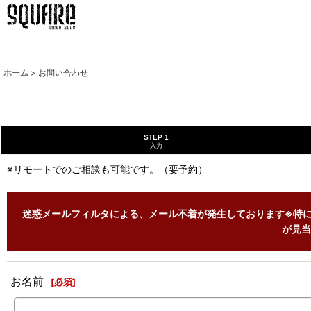
ホーム
>
お問い合わせ
STEP 1
入力
※リモートでのご相談も可能です。（要予約）
迷惑メールフィルタによる、メール不着が発生しております※特に
が見当
お名前
[
必須
]