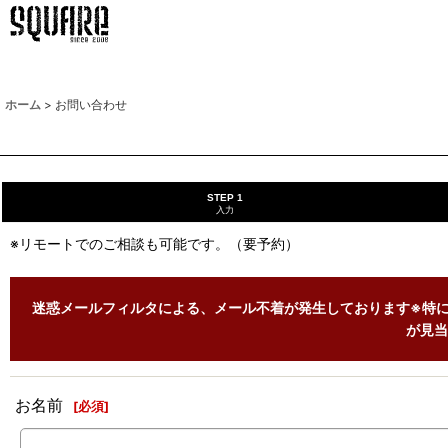
ホーム
>
お問い合わせ
STEP 1
入力
※リモートでのご相談も可能です。（要予約）
迷惑メールフィルタによる、メール不着が発生しております※特に
が見当
お名前
[
必須
]